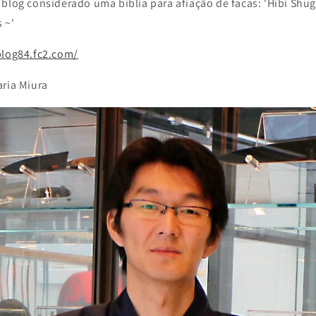
blog considerado uma bíblia para afiação de facas: 'Hibi Shug
 ~'
blog84.fc2.com/
aria Miura