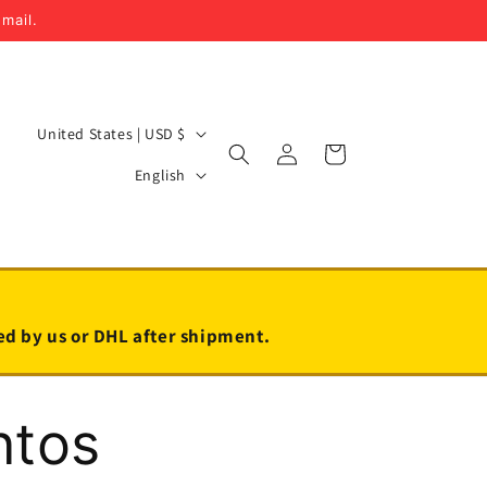
email.
C
United States | USD $
Log
Cart
o
L
in
English
u
a
n
n
t
g
r
u
y
a
led by us or DHL after shipment.
/
g
r
e
ntos
e
g