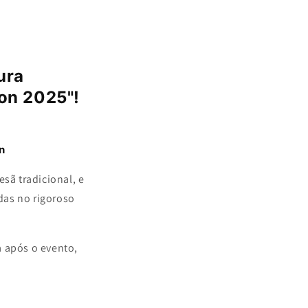
i
o
n
ura
Mon 2025"!
n
esã tradicional, e
das no rigoroso
a após o evento,