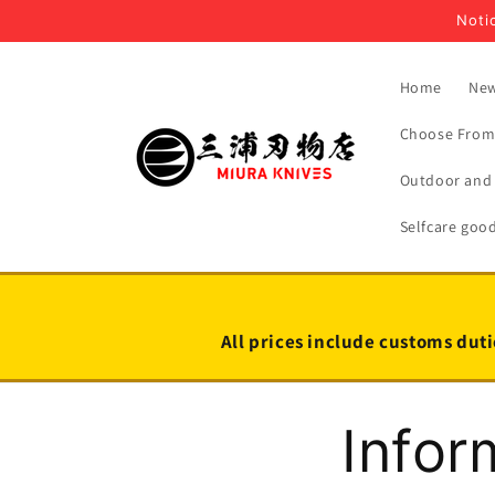
Skip to
Notic
content
Home
New
Choose From 
Outdoor and 
Selfcare goo
All prices include customs duti
Infor