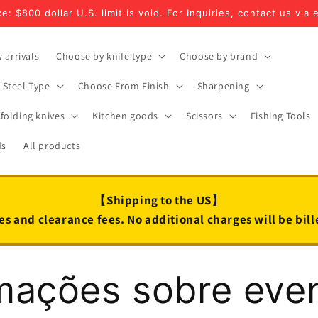
e: $800 dollar U.S. limit is void. For Inquiries, contact us via 
 arrivals
Choose by knife type
Choose by brand
Steel Type
Choose From Finish
Sharpening
folding knives
Kitchen goods
Scissors
Fishing Tools
ds
All products
【Shipping to the US】
es and clearance fees. No additional charges will be bil
mações sobre eve