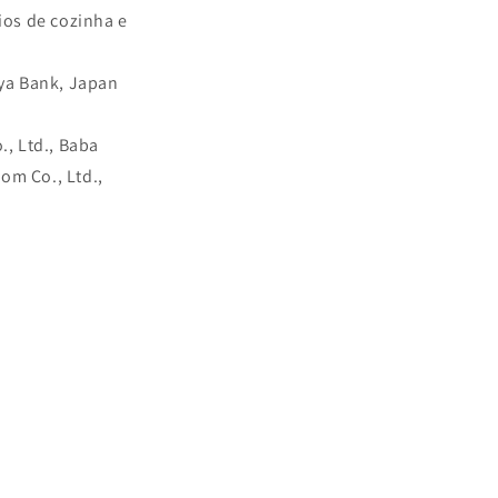
lios de cozinha e
ya Bank, Japan
., Ltd., Baba
om Co., Ltd.,