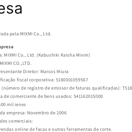
esa
ada pela MIXMI Co., Ltd.
mpresa
 MIXMI Co., Ltd. (Kabushiki Kaisha Mixmi)
MIXMI CO.,LTD.
resentante Diretor: Marcos Miura
ficação fiscal corporativa: 5180001059567
 (número de registro de emissor de faturas qualificadas): T5
ça de comerciante de bens usados: 541162015000
500 mil ienes
 da empresa: Novembro de 2006
ades comerciais:
 vendas online de facas e outras ferramentas de corte.