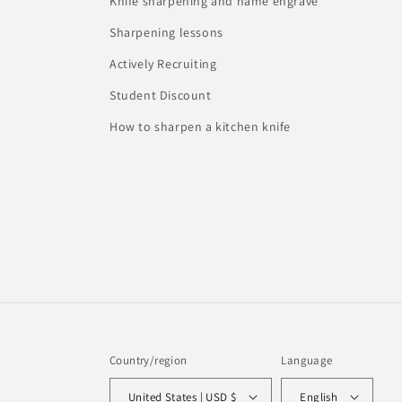
Knife sharpening and name engrave
Sharpening lessons
Actively Recruiting
Student Discount
How to sharpen a kitchen knife
Country/region
Language
United States | USD $
English