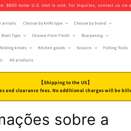
e: $800 dollar U.S. limit is void. For Inquiries, contact us via 
 arrivals
Choose by knife type
Choose by brand
Steel Type
Choose From Finish
Sharpening
folding knives
Kitchen goods
Scissors
Fishing Tools
ds
All products
【Shipping to the US】
es and clearance fees. No additional charges will be bil
mações sobre a