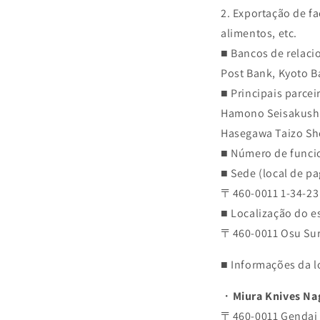
2. Exportação de fa
alimentos, etc.
■ Bancos de relaci
Post Bank, Kyoto 
■ Principais parcei
Hamono Seisakusho
Hasegawa Taizo Shot
■ Número de funcio
■ Sede (local de p
〒460-0011 1-34-23 
■ Localização do es
〒460-0011 Osu Surg
■ Informações da l
・
Miura Knives Na
〒460-0011 Gendai H