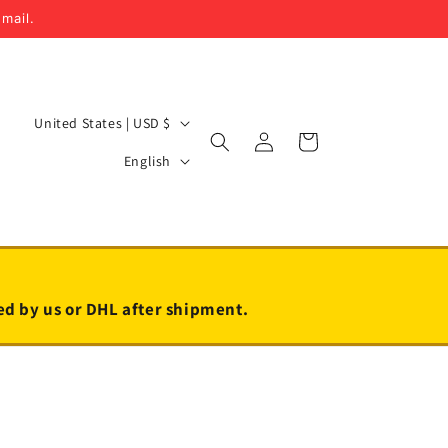
email.
C
United States | USD $
Log
Cart
o
L
in
English
u
a
n
n
t
g
r
u
y
a
led by us or DHL after shipment.
/
g
r
e
e
g