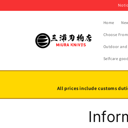
Skip to
Notic
content
Home
New
Choose From 
Outdoor and 
Selfcare goo
All prices include customs duti
Infor