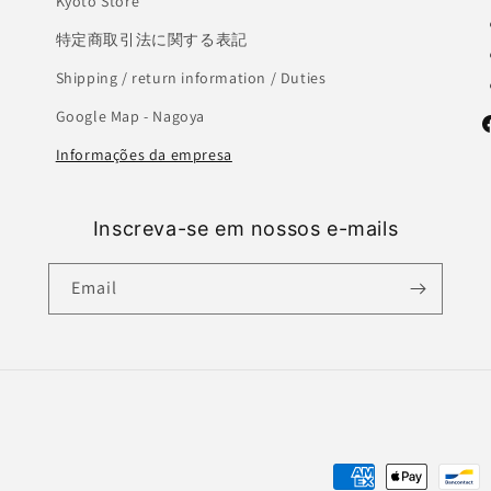
Kyoto Store
特定商取引法に関する表記
Shipping / return information / Duties
Google Map - Nagoya
F
Informações da empresa
Inscreva-se em nossos e-mails
Email
Payment