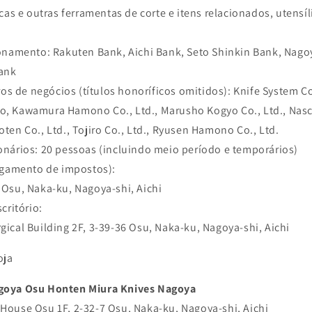
cas e outras ferramentas de corte e itens relacionados, utensí
onamento: Rakuten Bank, Aichi Bank, Seto Shinkin Bank, Nago
Bank
ros de negócios (títulos honoríficos omitidos): Knife System Co
, Kawamura Hamono Co., Ltd., Marusho Kogyo Co., Ltd., Nasc
en Co., Ltd., Tojiro Co., Ltd., Ryusen Hamono Co., Ltd.
nários: 20 pessoas (incluindo meio período e temporários)
agamento de impostos):
Osu, Naka-ku, Nagoya-shi, Aichi
critório:
ical Building 2F, 3-39-36 Osu, Naka-ku, Nagoya-shi, Aichi
oja
goya Osu Honten Miura Knives Nagoya
ouse Osu 1F, 2-32-7 Osu, Naka-ku, Nagoya-shi, Aichi